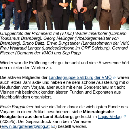
Gruppenfoto der Prominenz mit (v.l.n.r.) Walter Innerhofer (Obmann
Tourismus Bramberg), Georg Meilinger (Vizebürgermeister von
Bramberg), Bruno Baitz, Erwin Burgsteiner (Landesobmann der VMÖ
Frau Waltraud Langer (Landesdirektorin im ORF Salzburg), Gerhard
Fischer (Obmann der VMÖ) und Sep Papp.
Wieder war die Eröffnung sehr gut besucht und viele Anwesende hör
den einleitenden Worten zu.
Die aktiven Mitglieder der
Landesgruppe Salzburg der VMÖ
waren
auch letzes Jahr aktiv und haben eine sehr schöne Ausstellung mit 
Neufunden vom Vorjahr, aber auch mit einer Sonderschau mit acht
Vitrinen mit beeindruckenden älteren Funden und Exponaten aus
Nachbarländern organisiert.
Erwin Burgsteiner
hat wie die Jahre davor die wichtigsten Funde des
Vorjahrs in einem Artikel beschrieben: siehe
Mineralogische
Neuigkeiten aus dem Land Salzburg
, gedruckt im
Lapis-Verlag
(2025/5). Der Separatdruck kann beim Verfasser
(
erwin.burgsteiner@sbg.at
) bestellt werden.