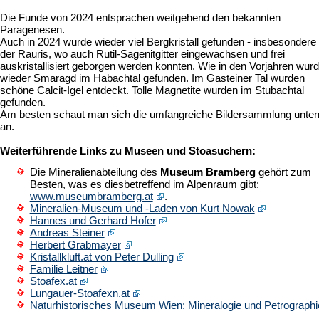
Die Funde von 2024 entsprachen weitgehend den bekannten
Paragenesen.
Auch in 2024 wurde wieder viel Bergkristall gefunden - insbesondere 
der Rauris, wo auch Rutil-Sagenitgitter eingewachsen und frei
auskristallisiert geborgen werden konnten. Wie in den Vorjahren wur
wieder Smaragd im Habachtal gefunden. Im Gasteiner Tal wurden
schöne Calcit-Igel entdeckt. Tolle Magnetite wurden im Stubachtal
gefunden.
Am besten schaut man sich die umfangreiche Bildersammlung unte
an.
Weiterführende Links zu Museen und Stoasuchern:
Die Mineralienabteilung des
Museum Bramberg
gehört zum
Besten, was es diesbetreffend im Alpenraum gibt:
www.museumbramberg.at
.
Mineralien-Museum und -Laden von Kurt Nowak
Hannes und Gerhard Hofer
Andreas Steiner
Herbert Grabmayer
Kristallkluft.at von Peter Dulling
Familie Leitner
Stoafex.at
Lungauer-Stoafexn.at
Naturhistorisches Museum Wien: Mineralogie und Petrographi