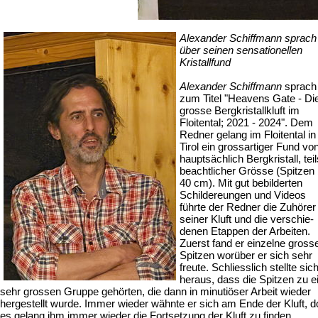
Alexander Schiffmann sprach
über seinen sensationellen
Kristallfund
Alexander Schiffmann
sprach
zum Titel "Heavens Gate - Di
grosse Bergkristallkluft im
Floitental; 2021 - 2024". Dem
Redner gelang im Floitental in
Tirol ein grossartiger Fund vo
hauptsächlich Bergkristall, teil
beachtlicher Grösse (Spitzen 
40 cm). Mit gut bebilderten
Schildereungen und Videos
führte der Redner die Zuhörer
seiner Kluft und die verschie­
denen Etappen der Arbeiten.
Zuerst fand er einzelne gross
Spitzen worüber er sich sehr
freute. Schliesslich stellte sic
heraus, dass die Spitzen zu e
sehr grossen Gruppe gehörten, die dann in minutiöser Arbeit wieder
hergestellt wurde. Immer wieder wähnte er sich am Ende der Kluft, 
es gelang ihm immer wieder die Fortsetzung der Kluft zu finden.