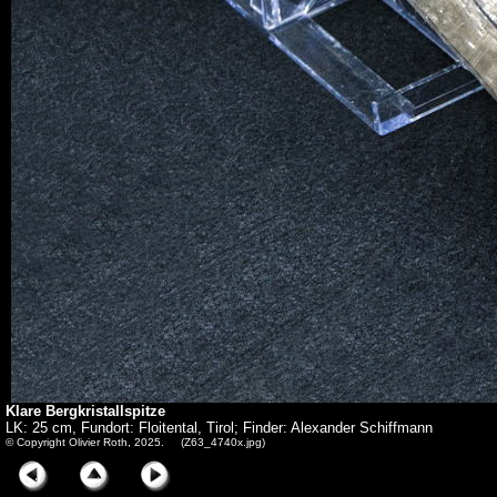
Klare Bergkristallspitze
LK: 25 cm, Fundort: Floitental, Tirol; Finder: Alexander Schiffmann
© Copyright Olivier Roth, 2025. (Z63_4740x.jpg)