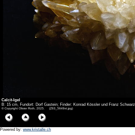
Calcit-Igel
B: 15 cm, Fundort: Dorf Gastein; Finder: Konrad Kössler und Franz Schwarz
© Copyright Olivier Roth, 2025. (Z63_5649xt.jpg)
Powered by:
www.kristalle.ch