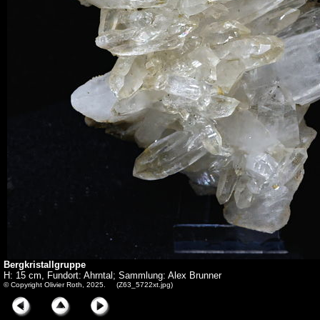
Bergkristallgruppe
H: 15 cm, Fundort: Ahrntal; Sammlung: Alex Brunner
© Copyright Olivier Roth, 2025. (Z63_5722xt.jpg)