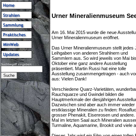
Urner Mineralienmuseum See
Am 16. Mai 2015 wurde die neue Ausstell
Urner Mineralienmuseum eröffnet.
Das Urner Mineralienmuseum stellt jedes 
Leihgaben von anderen Strahlnern und
Sammlern aus. So wird jeweils von Mai bi
Oktober eine ganz andere Ausstellung
Suchbegriff eingeben:
präsentiert. Martin Russi hat eine tolle
Ausstellung zusammengetragen - auch von
aus: Vielen Dank!
Verschiedene Quarz-Varietäten, wunderba
Rauchquarze und Gwindel bilden die
Hauptmerkmale der diesjährigen Ausstellu
Dazwischen sind aber auch immer wieder
erstklassige Mineralien zu finden: Rosafluor
grosser Phenakit, Eisenrosen und andere. 
Mal im letzten Saal auch Mineralien ausse
Turmaline, Aquamarine, Brookit und viele 
Dieses Jahr wird ein Film von einen tolle