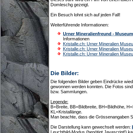
Domleschg gezeigt.
Ein Besuch lohnt sich auf jeden Fall!
Weiterführende Informationen:
Urner Mineralienfreund - Museum
Informationen
Kristalle.ch: Urner Mineralien Mus
Kristalle.ch: Urner Mineralien Mus
Kristalle.ch: Urner Mineralien Mus
Die Bilder:
Die folgenden Bilder geben Eindrücke wiede
gewonnen werden konnten. Die Fotos sind 
bzw. Sammlungen.
Legende:
B=Breite, BB=Bildbreite, BH=Bildhöhe, H
KL=Kristallänge.
Man beachte, dass die Grössenangaben S
Die Darstellung kann gewechselt werden:
Leuchtbild-Modus (benötigt Javascript!) ka