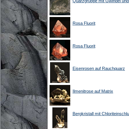
Quarzgruppe mit Gwindel und 
Rosa Fluorit
Rosa Fluorit
Eisenrosen auf Rauchquarz
Ilmenitrose auf Matrix
Bergkristall mit Chloriteinschl