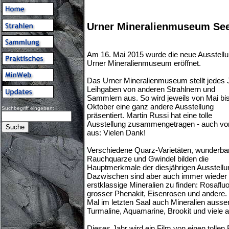
Urner Mineralienmuseum See
Am 16. Mai 2015 wurde die neue Ausstell
Urner Mineralienmuseum eröffnet.
Das Urner Mineralienmuseum stellt jedes 
Leihgaben von anderen Strahlnern und
Sammlern aus. So wird jeweils von Mai bi
Oktober eine ganz andere Ausstellung
Suchbegriff eingeben:
präsentiert. Martin Russi hat eine tolle
Ausstellung zusammengetragen - auch von
aus: Vielen Dank!
Verschiedene Quarz-Varietäten, wunderba
Rauchquarze und Gwindel bilden die
Hauptmerkmale der diesjährigen Ausstellu
Dazwischen sind aber auch immer wieder
erstklassige Mineralien zu finden: Rosafluor
grosser Phenakit, Eisenrosen und andere. 
Mal im letzten Saal auch Mineralien ausse
Turmaline, Aquamarine, Brookit und viele 
Dieses Jahr wird ein Film von einen tolle