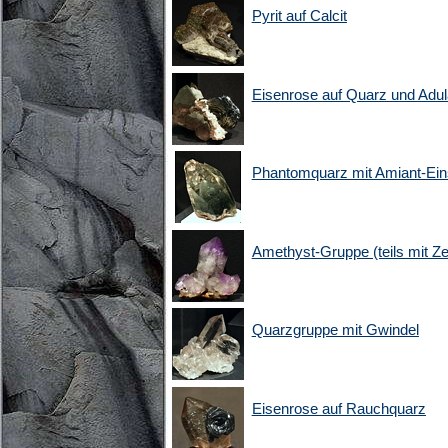
Pyrit auf Calcit
Eisenrose auf Quarz und Adula
Phantomquarz mit Amiant-Ein
Amethyst-Gruppe (teils mit Ze
Quarzgruppe mit Gwindel
Eisenrose auf Rauchquarz