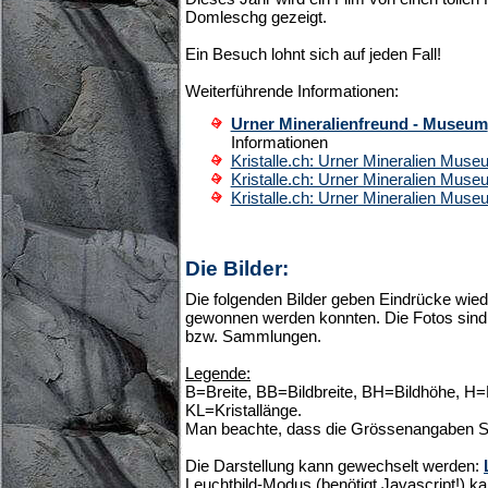
Domleschg gezeigt.
Ein Besuch lohnt sich auf jeden Fall!
Weiterführende Informationen:
Urner Mineralienfreund - Museum
Informationen
Kristalle.ch: Urner Mineralien Mus
Kristalle.ch: Urner Mineralien Mus
Kristalle.ch: Urner Mineralien Mus
Die Bilder:
Die folgenden Bilder geben Eindrücke wiede
gewonnen werden konnten. Die Fotos sind 
bzw. Sammlungen.
Legende:
B=Breite, BB=Bildbreite, BH=Bildhöhe, H
KL=Kristallänge.
Man beachte, dass die Grössenangaben S
Die Darstellung kann gewechselt werden:
Leuchtbild-Modus (benötigt Javascript!) ka