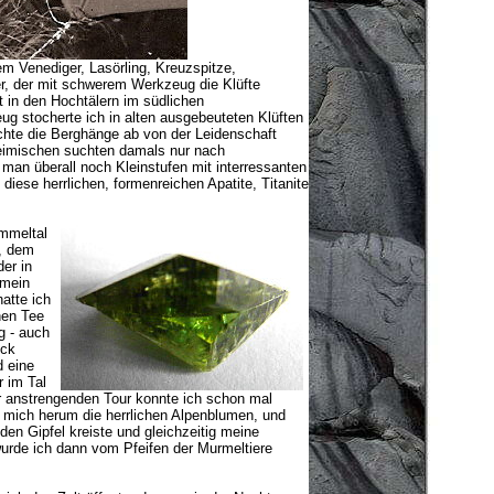
em Venediger, Lasörling, Kreuzspitze,
er, der mit schwerem Werkzeug die Klüfte
t in den Hochtälern im südlichen
ug stocherte ich in alten ausgebeuteten Klüften
uchte die Berghänge ab von der Leidenschaft
heimischen suchten damals nur nach
 man überall noch Kleinstufen mit interressanten
iese herrlichen, formenreichen Apatite, Titanite
mmeltal
, dem
er in
 mein
atte ich
nen Tee
g - auch
ück
d eine
 im Tal
r anstrengenden Tour konnte ich schon mal
m mich herum die herrlichen Alpenblumen, und
en Gipfel kreiste und gleichzeitig meine
rde ich dann vom Pfeifen der Murmeltiere