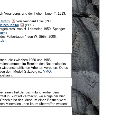
lich Vorarlbergs und der Hohen Tauern", 1913,
sttirol
von Reinhard Exel (PDF)
eines Iseltal
(PDF)
rgebietes" von H. Leitmeier, 1950, Springer-
.com
)
 des Felbertauern" von W. Stöhr, 2006,
.de
)
tionen, die zwischen 1960 und 1985
aliensammeln im Bereich des Nationalparks
n wissenschaftlichen Arbeiten verboten. Ob es
alog dem Modell Salzburg (s.
VMÖ,
unbekannt.
 aber einen Teil der Sammlung vorher dem
ntal in Südtirol vermacht, wo einige der hier
. Ohnehin ist das Museum einen Besuch wert -
en Mineralien kann kaum übertroffen werden: