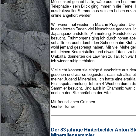
Möglichkeit gehabt hätte, wäre aus ihm bestimm
Telephatie - sein Blick ging immer in die Ferne.
ausdruksvoller Stimme aus seinem Leben erzäh
online angehört werden.
Wir waren mal wieder im März in Prägraten. Die
in den letzten Tagen viel Neuschnee gegeben. Ic
Japanquarzfundstelle [Anmerkung: Fundstelle vo
besucht. Frühmorgens ging ich durch hohen abe
schaffte es auch durch den Schnee in die Kluf
wohl jemand gesprengt haben. Mit viel Mühe gel
mit kleinen Bergkristallen und etwas Titanit zu
Umbaltal donnerten die Lawinen zu Tal. Ich war fr
ich wieder ruhig schlafen.
Vielleicht können sie einige Ausschnitte aus dem
gesehen und war so begeistert, dass ich alles 
meiner Jugend Mineralien. Ich hatte eine erstkla
Flussspatsammlung. Ich bin 4 Wochen durch di
Sammler besucht. Und auch in Chamonix war ic
noch in den Steinbrüchen der Eifel.
Mit freundlichen Grüssen
Günter Torner
Der 83 jährige Hinterbichler Anton S
Mineraliensammler