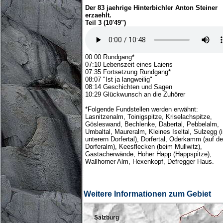
Der 83 jaehrige Hinterbichler Anton Steiner
erzaehlt.
Teil 3 (10'49")
00:00 Rundgang*
07:10 Lebenszeit eines Laiens
07:35 Fortsetzung Rundgang*
08:07 "Ist ja langweilig"
08:14 Geschichten und Sagen
10:29 Glückwunsch an die Zuhörer
*Folgende Fundstellen werden erwähnt:
Lasnitzenalm, Toinigspitze, Kriselachspitze,
Gösleswand, Bechlenke, Dabertal, Pebbelalm,
Umbaltal, Maureralm, Kleines Iseltal, Sulzegg (
unterern Dorfertal), Dorfertal, Oderkamm (auf de
Dorferalm), Keesflecken (beim Mullwitz),
Gastacherwände, Hoher Happ (Happspitze),
Wallhorner Alm, Hexenkopf, Defregger Haus.
Weitere Informationen zum Gebiet