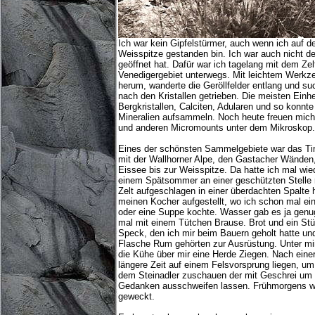
Ich war kein Gipfelstürmer, auch wenn ich auf d
Weisspitze gestanden bin. Ich war auch nicht d
geöffnet hat. Dafür war ich tagelang mit dem Zel
Venedigergebiet unterwegs. Mit leichtem Werkze
herum, wanderte die Geröllfelder entlang und s
nach den Kristallen getrieben. Die meisten Ein
Bergkristallen, Calciten, Adularen und so konnte
Mineralien aufsammeln. Noch heute freuen mich d
und anderen Micromounts unter dem Mikroskop.
Eines der schönsten Sammelgebiete war das Ti
mit der Wallhorner Alpe, den Gastacher Wänden
Eissee bis zur Weisspitze. Da hatte ich mal wied
einem Spätsommer an einer geschützten Stelle
Zelt aufgeschlagen in einer überdachten Spalte h
meinen Kocher aufgestellt, wo ich schon mal ei
oder eine Suppe kochte. Wasser gab es ja genu
mal mit einem Tütchen Brause. Brot und ein St
Speck, den ich mir beim Bauern geholt hatte un
Flasche Rum gehörten zur Ausrüstung. Unter mir
die Kühe über mir eine Herde Ziegen. Nach eine
längere Zeit auf einem Felsvorsprung liegen, u
dem Steinadler zuschauen der mit Geschrei um d
Gedanken ausschweifen lassen. Frühmorgens wu
geweckt.