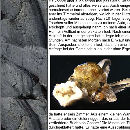
Es konnte aber auch schon mal passieren, wenn 
geschneit hatte und alles weiss war. Auch einige
normalerweise immer schnell vorbei waren. Bei
aber ins Timmeltal absteigen, wo ich in der Hütt
anderntags wieder aufstieg. Nach 10 Tagen sti
Taschen voller Mineralien ab zu meinem Auto, das
erschöpft und ausgelaugt nahm ich nach einer 
Rum ein Vollbad in der eiskalten Isel. Nach einer
Ankunft in der Isel gelagert hatte, legte ich mi
Stunden. Am nächsten Morgen nach Einkauf und
Beim Auspacken stellte ich fest, dass ich eine 
Anfrage bei der Gemeinde blieb leider ohne Erge
da hatte er sein Zimmer. Aus einem kleinen Wand
Anatase oder ein Goldnnugget, das er aus der I
zerfledderte Buch von Gasser "Die Mineralien Ti
durchgeblättert hatte. Er hatte eine Ausstrahlun