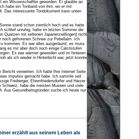
t ein Wissenschaftler geworden. Er glaubte an
 Ich habe ein Tonband von ihm, wo er mit
lt. Das interessante Tondokument kann unten
 Sonne stand schon ziemlich hoch und es hatte
h schlief unruhig, hatte im letzten Sommer die
n Quarzen mit seltenen Japanerzwillingen] nicht
r noch gefrorenen Schnee zur Pebellalm. Ich
t zu kommen. Es war alles ausgeräumt, es muss
ang es mir aber doch noch einige Calcitstufen
 bergen. Es war wärmer geworden und im hinteren
oh als ich wieder in Hinterbichl war, jetzt konnte
 Bericht verwerten. Ich hatte Ihre Internet Seite
etwas impulsiv gemacht habe. Ich sammle seit
ssige Freiberger, Ehrenfriedersdorfer und Harzer
e Schweiz, habe die meisten Museen und viele
h. Aus Gesundheitsgründen suche ich heute nur
teiner erzählt aus seinem Leben als