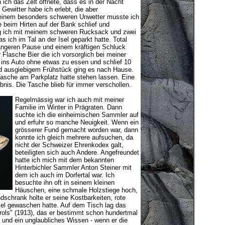
ich das Zelt öffnete, dass es in der Nacht
 Gewitter habe ich erlebt, die aber
 einem besonders schweren Unwetter musste ich
e beim Hirten auf der Bank schlief und
eg ich mit meinem schweren Rucksack und zwei
 ich im Tal an der Isel geparkt hatte. Total
längeren Pause und einem kräftigen Schluck
 Flasche Bier die ich vorsorglich bei meiner
ch ins Auto ohne etwas zu essen und schlief 10
 ausgiebigem Frühstück ging es nach Hause.
Tasche am Parkplatz hatte stehen lassen. Eine
bnis. Die Tasche blieb für immer verschollen.
Regelmässig war ich auch mit meiner
Familie im Winter in Prägraten. Dann
suchte ich die einheimischen Sammler auf
und erfuhr so manche Neuigkeit. Wenn ein
grösserer Fund gemacht worden war, dann
konnte ich gleich mehrere aufsuchen, da
nicht der Schweizer Ehrenkodex galt,
beteiligten sich auch Andere. Angefreundet
hatte ich mich mit dem bekannten
Hinterbichler Sammler Anton Steiner mit
dem ich auch im Dorfertal war. Ich
besuchte ihn oft in seinem kleinen
Häuschen, eine schmale Holzstiege hoch,
schrank holte er seine Kostbarkeiten, rote
sel gewaschen hatte. Auf dem Tisch lag das
rols" (1913), das er bestimmt schon hundertmal
g und ein unglaubliches Wissen - wenn er die