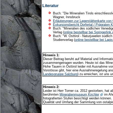
Literatur
Buch: "Die Mineralien Tirols einschliess
Wagner, Innsbruck
Erläuterungen zur Lagerstättenkarte von O
Exkursionsbericht Dorfertal / Prägraten Kl
Buch: "Mineralien des südlichen Venedige
Verlag (
online bestellbar bei Springerlink
Buch: "W. Osttirol - Naturjuwelen südlich
Studienverlag (
online bestellbar bei Lapis
Hinweis 1:
Dieser Beitrag beruht auf Material und Informa
zusammengetragen wurden. Heute ist das Miner
Hohe Tauern in Osttirol leider mit Ausnahme vo
Vorstösse gibt, hier eine Ausnahmeregelung an
Landesgruppe Salzburg
) zu erreichen, ist uns 
Hinweis 2:
Leider ist Herr Torner ca. 2012 gestorben, hat
berühmten
Mineralienmuseum Kirchler
im Ahr
fotografierten Stufen besichtigt werden können
Qualität und Umfang der Sammlung von ostalpin