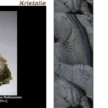
on Rutilsonnen
86xs]