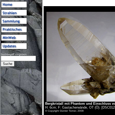
Suchbegriff eingeben:
Bergkristall mit Phantom und Einschluss v
H: 6cm; F: Gastacherwände, OT (Ö). [DSC012
© Copyright Günter Torner, 2008