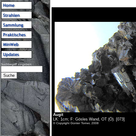
Suchbegriff eingeben:
Augit
LK: 1cm; F: Gösles Wand, OT (Ö). [073]
© Copyright Günter Torner, 2008