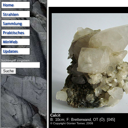
Suchbegriff eingeben:
Calcit
B: 10cm; F: Bretterwand, OT (Ö). [045]
© Copyright Günter Torner, 2008