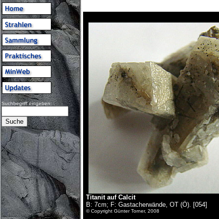
Suchbegriff eingeben:
Titanit auf Calcit
B: 7cm; F: Gastacherwände, OT (Ö). [054]
© Copyright Günter Torner, 2008