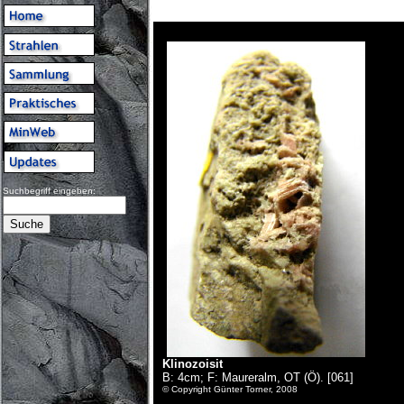
Suchbegriff eingeben:
Klinozoisit
B: 4cm; F: Maureralm, OT (Ö). [061]
© Copyright Günter Torner, 2008