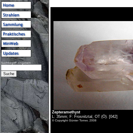
Suchbegriff eingeben:
Zepteramethyst
L: 35mm; F: Frosnitztal, OT (Ö). [042]
© Copyright Günter Torner, 2008