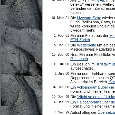
18. März 01
Alle Links in
MinWeb
mit e
defekt?" versehen. Vielleich
verändernden Zieladressen
haben...
18. März 01
Die
Livecam-Seite
wieder 
Gurin, Bellinzona, Catto, 
wurde korrigiert und ein pa
Livecam mehr.
1. Feb. 01
Ein paar Fotos aus der
Mi
ETH-Zürich
5. Jan. 01
Die
Wetterseite
um ein paa
Meteoschweiz Radarbild e
15. Sep. 00
Neu: Ein paar Eindrücke
Guttannen
15. Juli 00
Ein Besuch im
"Kristallm
aufgeschaltet.
9. Juni 00
Ein rundum drehbarer sens
Doppelender ist neu im Q
Javascript im Bereich
"Sa
16. Jan. 00
Ein
Vollpanorama über die
Format und in einer Framev
10. Dez. 99
Die
"Nicht so ernst.."-Links
4. Dez. 99
Ein
Halbpanorama über de
Format und in einer Framev
7. Nov. 99
Aufschaltug der
Übersetzun