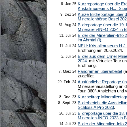
8. Jan 25
Kurzreportage über die Er
Kristallmuseums H.J. Sibe
9. Dez 24
Kurze Bildreportage über d
Mineralienbörse Basel 20
31. Aug 24
Bildreportage über die 19. 
Mineralien-INFO 2024 in 
31. Juli 24
Bilder der Mineralien-Info 
im Ahrntal (I)
.
11. Juli 24
NEU: Kristallmuseum H.J.
Eröffnung am 20.6.2024.
2. Juli 24
Bilder aus dem Urner Min
2024
. mit Virtueller Tour 
Eröffnung.
7. März 24
Panoramen überarbeitet
(a
zugefügt.
29. Feb. 24
Ausführliche Reportage ü
Mineralienausstellung an d
Tour, 360°-Ansichten und v
8. Dez. 23
Kurzbeitrag: Mineralientag
8. Sept. 23
Bilderbericht die Ausstell
Schloss A Pro 2023
.
26. Juli 23
Bildreportage über die 18. 
Mineralien-INFO 2023 in 
14. Juli 23
Bilder der Mineralien-Info 