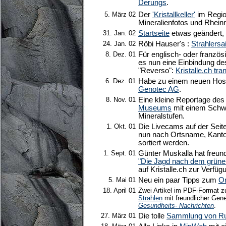
Derungs
.
5. März 02
Der
'Kristallkeller'
im Regio
Mineralienfotos und Rheinre
31. Jan. 02
Startseite
etwas geändert, n
24. Jan. 02
Röbi Hauser's :
Strahlersa
8. Dez. 01
Für englisch- oder franzö
es nun eine Einbindung d
"Reverso":
Kristalle.ch tra
6. Dez. 01
Habe zu einem neuen Host
Genotec AG
.
8. Nov. 01
Eine kleine Reportage de
Museums
mit einem Schwe
Mineralstufen.
1. Okt. 01
Die Livecams auf der Seit
nun nach Ortsname, Kant
sortiert werden.
1. Sept. 01
Günter Muskalla hat freund
"Die Jagd nach dem grüne
auf Kristalle.ch zur Verfügu
5. Mai 01
Neu ein paar Tipps zum
On
18. April 01
Zwei Artikel im PDF-Format z
Strahlen
mit freundlicher Ge
Gesundheits- Nachrichten
.
27. März 01
Die tolle
Sammlung von Rud