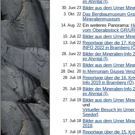
im Ahrntal (I)
.
30. Juni 23
Bilder aus dem Urner Min
3. Okt. 22
Das Bergbaumuseum Graub
Mineralienmuseum
14. Aug. 22
Ein weiteres Panorama:
Hi
vom Oberalpstock GR/UR
15. Juli 22
Bilder aus dem Urner Min
13. Juli 22
Reportage über die 17. Kris
INFO 2022 in Bramberg (
28. Juni 22
Bilder der Mineralien-Info 
im Ahrntal (I)
.
17. Juli 21
Bilder aus dem Urner Min
28. Dez. 20
In Memoriam Giusep Venz
28. Juli 19
Reportage über die 16. Kris
Info 2019 in Bramberg (Ö)
.
25. Juli 19
Bilder der Mineralien-Info 
im Ahrntal (I)
.
27. Juli 19
Bilder aus dem Urner Min
und
Virtueller Besuch im Urne
Seedorf
.
17. Juli 18
Bilder aus dem Urner Min
2018
.
7. Juli 18
Reportage über die 15. Kris