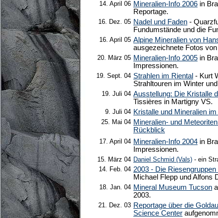
14. April 06
Mineralien-Info 2006
in Bra
Reportage.
16. Dez. 05
Nadel und Faden
- Quarzfu
Fundumstände und die Fu
16. April 05
Alpine Mineralien von Han
ausgezeichnete Fotos von 
20. März 05
Mineralien-Info 2005
in Bra
Impressionen.
19. Sept. 04
Strahlen im Riental
- Kurt 
Strahltouren im Winter und
19. Juli 04
Ausstellung: Die Kristalle 
Tissières in Martigny VS.
9. Juli 04
Kristalle und Mineralien im
25. Mai 04
Mineralien- und Meteorit
Rückblick
17. April 04
Mineralien-Info 2004
in Bra
Impressionen.
15. März 04
Daniel Schmid (Vals)
- ein Str
14. Feb. 04
2003 - Die Riesengruppen
Michael Flepp und Alfons D
18. Jan. 04
Mineral Museum Tucson
a
2003.
21. Dez. 03
Reportage über die Goldau
Science Center
aufgenomm