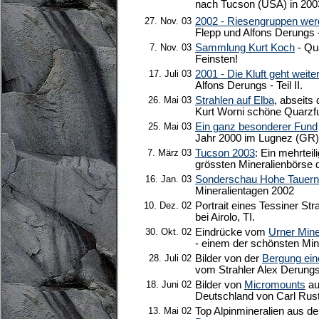
nach Tucson (USA) in 200
27. Nov. 03
2002 - Riesengruppen wer
Flepp und Alfons Derungs - T
7. Nov. 03
Sammlung Kurt Koch
- Qu
Feinsten!
17. Juli 03
2001 - Die Kluft geht weite
Alfons Derungs - Teil II.
26. Mai 03
Strahlen auf Elba
, abseits
Kurt Worni schöne Quarzf
25. Mai 03
Ein ganz besonderer Fund
Jahr 2000 im Lugnez (GR) -
7. März 03
Tucson 2003
: Ein mehrteil
grössten Mineralienbörse 
16. Jan. 03
Sonderschau Hohe Tauern
Mineralientagen 2002
10. Dez. 02
Portrait eines Tessiner Str
bei Airolo, TI.
30. Okt. 02
Eindrücke vom
Urner Min
- einem der schönsten Mi
28. Juli 02
Bilder von der
Bergung ein
vom Strahler Alex Derung
18. Juni 02
Bilder von
Micromounts
au
Deutschland von Carl Rust
13. Mai 02
Top Alpinmineralien aus 