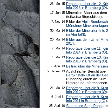
23. Mai 15
Reportage über die 12. Kris
Info 2015 in Bramberg (Ö)
.
17. Jan 15
Mineralien-Bilder aus dem
(teilweise Stereobilder).
7. Nov 14
Bilder der
Alpin-Sondersch
Münchner Mineralientagen
30. Mai 14
Bilder der Mineralien-Info 
im Ahrntal(I)
.
20. Mai 14
Bilder aus dem Urner Min
2014
.
7. Mai 14
Reportage über die 11. Kris
Info 2014 in Bramberg (Ö)
.
4. Mai 13
Reportage über die 10. Kris
Info 2013 in Bramberg (Ö)
.
7. April 13
Beitrag über die Mineralie
9. Januar 13
Ausführlicher Bericht über
Bergkristallkluft an der G
Rundgang durch die Kluft, 
Hintergrund-Informationen.
21. Mai 12
Reportage über die 9. Krist
Info 2012 in Bramberg (Ö)
.
6. Juni 11
Reportage über die 8. Krist
Info 2011 in Bramberg (Ö)
.
25. April 10
Sammlung Sepp Papp
aus 