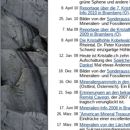
grüne Sphene und andere 
8. April 10
Reportage über die 7. Krist
Info 2010 in Bramberg (Ö)
.
25. Jan. 10
Bilder von der
Sonderausst
Mineralien- und Fossilienm
7. Mai 09
Reportage über die Kristall
2009 in Bramberg (Ö)
.
8. April 09
Die Kristallhöhle Kobelwal
Rheintal. Dr. Peter Kürstein
Schweiz einzigartige Höhle
12. Jan. 09
Heute ist Kristalle.ch zehn
Aufschaltung des
Spielche
Danke!
Mal etwas Anderes
18. Dez. 08
Bilder von der
Sonderausst
Mineralien- und Fossilienm
16. Okt. 08
Mineraliensammeln in den 
(Osttirol, Österreich). Ein
21. Sep. 08
Erinnerungen an den beka
Remigi Cavegn
, der 2007 
tragisch verunglückt ist.
17. Juni 08
Mineralien-Info 2008 in B
26. März. 08
"American Mineral Treasu
Eindrücke einer excellent
17. März. 08
Mineralien von der Lärchel
ein Sukzessionsdiagramm 