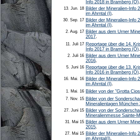
Info 2018 in Bramberg (Ö)
.
13. Jun. 18
Bilder der Mineralien-Info 
im Ahrntal (I)
.
30. Sep. 17
Bilder der Mineralien-Info 
im Ahrntal (I)
.
2. Aug. 17
Bilder aus dem Urner Min
2017
.
11. Juli 17
Reportage über die 14. Kris
Info 2017 in Bramberg (Ö)
.
2. Juli 16
Bilder aus dem Urner Min
2016
.
5. Juni 16
Reportage über die 13. Kris
Info 2016 in Bramberg (Ö)
.
16. Mai. 16
Bilder der Mineralien-Info 
im Ahrntal (I)
.
1. Mai. 16
Bilder von der "Grotta Cio
7. Nov. 15
Bilder von der Sonderscha
Mineralientagen München
27. Juni 15
Bilder von der Sonderscha
Mineralienmesse Sainte-M
31. Mai 15
Bilder aus dem Urner Min
2015
.
27. Mai 15
Bilder der Mineralien-Info 
im Ahrntal(I)
.