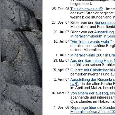
beigesteuert.
25. Feb. 08
Tut sich etwas auf?
- Impre
der zwei Strahler begleitet
weshalb die stundenlang in
28. Dez. 07
Bilder von der
Sonderausst
Mineralien- und Fossilienb
20. Juli 07
Bilder von der
Ausstellung
Mineralienmuseum in Seed
10. Juli 07
"Ein Traum wurde wahr!"
-
der alles bot: schöne Berg
seltene Mineralien.
1. Juli 07
Mineralien-Info 2007 in B
23. Mai 07
Aus der Sammlung Hans M
erzählt von seinen Strahle
25. April 07
Quarze mit Chloriteinschl
bemerkenswerter Fund aus
1. April 07
Ausstellung der Riesenkri
(UR)
- in der alten Kirche
im April und Mai zu besicht
16. März 07
Von einem der auszog, eine
spannende und interessan
Quarzfundes im Habachtal
4. Dez. 06
Reportage über die Sonder
Mineralienbörse Zürich 20