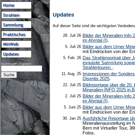
Updates
Auf dieser Seite sind die wichtigsten Veränder
28. Juli 26
Bilder der Mineralien-Info 
im Ahrntal (I)
.
5. Juli 26
Bilder aus dem Urner Min
mit Eindrücken von der Er
5. Feb. 26
Das Strahlerportrait über 
exquisite Sammlung sowie
Suchbegriff eingeben:
Strahlertouren.
.
11. Aug. 25
Impressionen der Sonders
Disentis 2025
.
22. Juli 25
Bildreportage über die 20. 
Mineralien-INFO 2025 in 
2. Juli 25
Bilder der Mineralien-Info 
im Ahrntal (I)
.
5. Juni 25
Bilder aus dem Urner Min
mit Eindrücken von der Er
30. Jan 25
Ausführliche Reportage übe
Mineralienausstellung im
Bern mit Virtueller Tour, 3
Fotos.