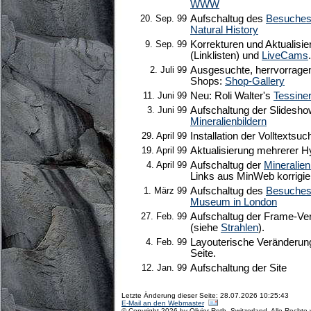
WWW
20. Sep. 99
Aufschaltug des
Besuches
Natural History
9. Sep. 99
Korrekturen und Aktualisi
(Linklisten) und
LiveCams
.
2. Juli 99
Ausgesuchte, herrvorragen
Shops:
Shop-Gallery
11. Juni 99
Neu: Roli Walter's
Tessiner
3. Juni 99
Aufschaltung der Slideshow
Mineralienbildern
29. April 99
Installation der Volltextsu
19. April 99
Aktualisierung mehrerer H
4. April 99
Aufschaltug der
Mineralie
Links aus MinWeb korrigie
1. März 99
Aufschaltug des
Besuches 
Museum in London
27. Feb. 99
Aufschaltug der Frame-Ve
(siehe
Strahlen
).
4. Feb. 99
Layouterische Veränderung
Seite.
12. Jan. 99
Aufschaltung der Site
Letzte Änderung dieser Seite: 28.07.2026 10:25:43
E-Mail an den Webmaster
© Copyright 2026 by Olivier Roth, Switzerland. Alle Rechte