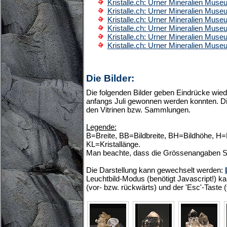
Kristalle.ch: Urner Mineralien Mus
Kristalle.ch: Urner Mineralien Mus
Kristalle.ch: Urner Mineralien Mus
Kristalle.ch: Urner Mineralien Mus
Kristalle.ch: Urner Mineralien Mus
Kristalle.ch: Urner Mineralien Mus
Die Bilder:
Die folgenden Bilder geben Eindrücke wied
anfangs Juli gewonnen werden konnten. Di
den Vitrinen bzw. Sammlungen.
Legende:
B=Breite, BB=Bildbreite, BH=Bildhöhe, H
KL=Kristallänge.
Man beachte, dass die Grössenangaben S
Die Darstellung kann gewechselt werden:
Leuchtbild-Modus (benötigt Javascript!) ka
(vor- bzw. rückwärts) und der 'Esc'-Taste 