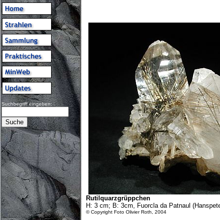
Suchbegriff eingeben:
Rutilquarzgrüppchen
H: 3 cm; B: 3cm, Fuorcla da Patnaul (Hanspet
© Copyright Foto Olivier Roth, 2004