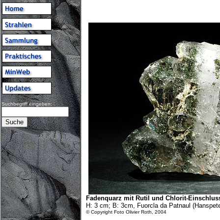
Suchbegriff eingeben:
Fadenquarz mit Rutil und Chlorit-Einschlus
H: 3 cm; B: 3cm, Fuorcla da Patnaul (Hanspet
© Copyright Foto Olivier Roth, 2004