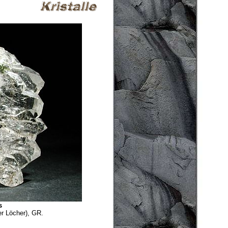
s
er Löcher), GR.