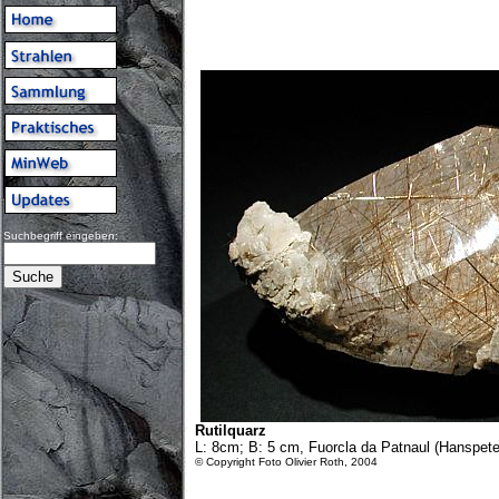
Suchbegriff eingeben:
Rutilquarz
L: 8cm; B: 5 cm, Fuorcla da Patnaul (Hanspete
© Copyright Foto Olivier Roth, 2004