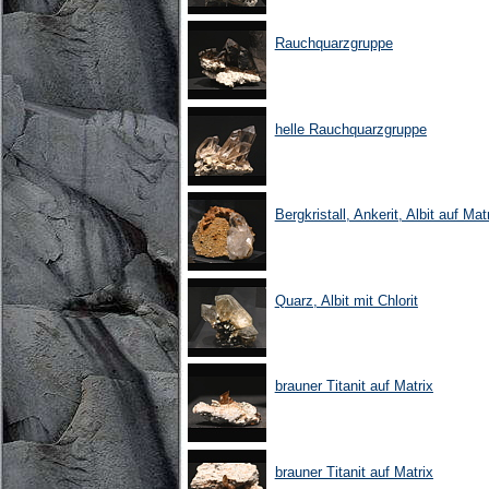
Rauchquarzgruppe
helle Rauchquarzgruppe
Bergkristall, Ankerit, Albit auf Mat
Quarz, Albit mit Chlorit
brauner Titanit auf Matrix
brauner Titanit auf Matrix