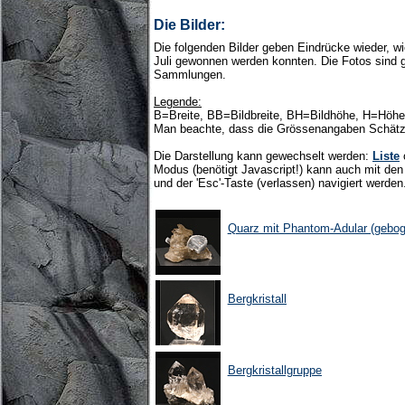
Die Bilder:
Die folgenden Bilder geben Eindrücke wieder, 
Juli gewonnen werden konnten. Die Fotos sind g
Sammlungen.
Legende:
B=Breite, BB=Bildbreite, BH=Bildhöhe, H=Höhe
Man beachte, dass die Grössenangaben Schätz
Die Darstellung kann gewechselt werden:
Liste
Modus (benötigt Javascript!) kann auch mit den 
und der 'Esc'-Taste (verlassen) navigiert werden
Quarz mit Phantom-Adular (geboge
Bergkristall
Bergkristallgruppe