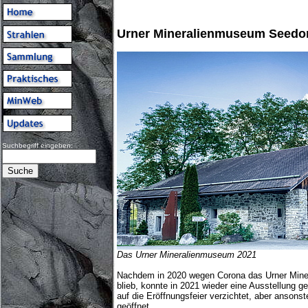
Urner Mineralienmuseum Seedor
Suchbegriff eingeben:
Das Urner Mineralienmuseum 2021
Nachdem in 2020 wegen Corona das Urner Min
blieb, konnte in 2021 wieder eine Ausstellung g
auf die Eröffnungsfeier verzichtet, aber ansons
geöffnet.