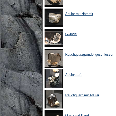
Adular mit Hämatit
Gwindel
Rauchquarzgwindel geschlossen
Adularstufe
Rauchquarz mit Adular
Quarz mit Baryt