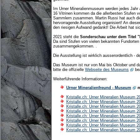
Im Urner Mineralienmuseum werden jedes Jahr a
16 Vitrinen kommen da die allerbesten Stufen 
Sammlern zusammen. Martin Russi hat auch di
hervorragende Ausstellung organisiert! An dieser
den riesigen Aufwand gedankt! Die Arbeit hat si
2021 steht die
Sonderschau unter dem Titel "K
Da sind Stufen von vielen bekannten Fundorten
zusammengekommen. .
Die Ausstellung ist wirklich ausserordentlich - d
Das Museum ist nur von Mai bis Oktober und da
bitte die offizielle
Webseite des Museums
be
Weiterführende Informationen:
Urner Mineralienfreund - Museum
m
Kristalle.ch: Urner Mineralien Museum 2
Kristalle.ch: Urner Mineralien Museum 2
Kristalle.ch: Urner Mineralien Museum 2
Kristalle.ch: Urner Mineralien Museum 2
Kristalle.ch: Urner Mineralien Museum 2
Kristalle.ch: Urner Mineralien Museum 2
Kristalle.ch: Urner Mineralien Museum 2
Kristalle.ch: Urner Mineralien Museum 2