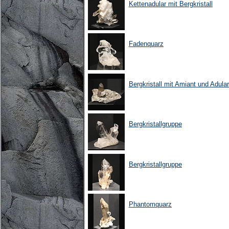
Kettenadular mit Bergkristall
Fadenquarz
Bergkristall mit Amiant und Adular
Bergkristallgruppe
Bergkristallgruppe
Phantomquarz