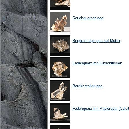
Rauchquarzgruppe
Bergkristallgruppe auf Matrix
Fadenquarz mit Einschlüssen
Bergkristallgruppe
Fadenquarz mit Papierspat (Calcit