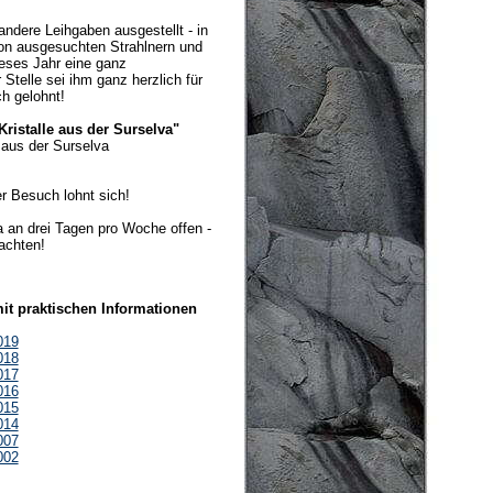
ndere Leihgaben ausgestellt - in
von ausgesuchten Strahlnern und
eses Jahr eine ganz
 Stelle sei ihm ganz herzlich für
ch gelohnt!
ristalle aus der Surselva"
 aus der Surselva
er Besuch lohnt sich!
 an drei Tagen pro Woche offen -
achten!
it praktischen Informationen
019
018
017
016
015
014
007
002