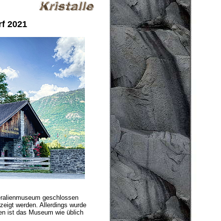
f 2021
eralienmuseum geschlossen
ezeigt werden. Allerdings wurde
ten ist das Museum wie üblich