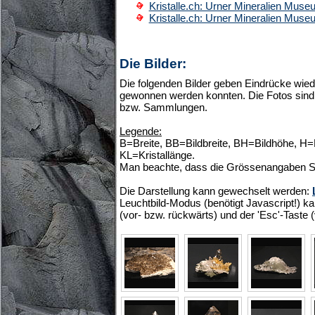
Kristalle.ch: Urner Mineralien Mus
Kristalle.ch: Urner Mineralien Mus
Die Bilder:
Die folgenden Bilder geben Eindrücke wiede
gewonnen werden konnten. Die Fotos sind 
bzw. Sammlungen.
Legende:
B=Breite, BB=Bildbreite, BH=Bildhöhe, H
KL=Kristallänge.
Man beachte, dass die Grössenangaben S
Die Darstellung kann gewechselt werden:
Leuchtbild-Modus (benötigt Javascript!) ka
(vor- bzw. rückwärts) und der 'Esc'-Taste 