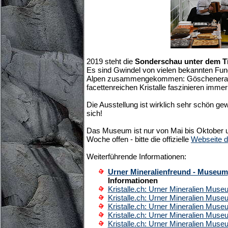
2019 steht die
Sonderschau unter dem Ti
Es sind Gwindel von vielen bekannten Fu
Alpen zusammengekommen: Göscheneralp,
facettenreichen Kristalle faszinieren imme
Die Ausstellung ist wirklich sehr schön ge
sich!
Das Museum ist nur von Mai bis Oktober u
Woche offen - bitte die offizielle
Webseite 
Weiterführende Informationen:
Urner Mineralienfreund - Museum
Informationen
Kristalle.ch: Urner Mineralien Mus
Kristalle.ch: Urner Mineralien Mus
Kristalle.ch: Urner Mineralien Mus
Kristalle.ch: Urner Mineralien Mus
Kristalle.ch: Urner Mineralien Mus