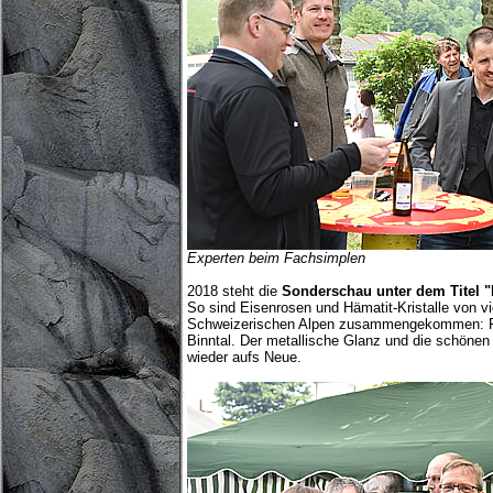
Experten beim Fachsimplen
2018 steht die
Sonderschau unter dem Titel "
So sind Eisenrosen und Hämatit-Kristalle von v
Schweizerischen Alpen zusammengekommen: Fi
Binntal. Der metallische Glanz und die schöne
wieder aufs Neue.