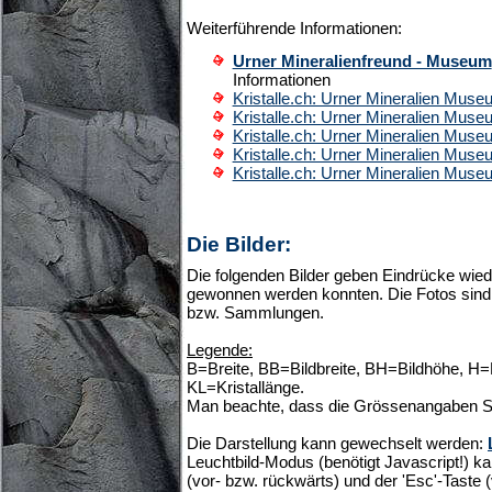
Weiterführende Informationen:
Urner Mineralienfreund - Museum
Informationen
Kristalle.ch: Urner Mineralien Mus
Kristalle.ch: Urner Mineralien Mus
Kristalle.ch: Urner Mineralien Mus
Kristalle.ch: Urner Mineralien Mus
Kristalle.ch: Urner Mineralien Mus
Die Bilder:
Die folgenden Bilder geben Eindrücke wiede
gewonnen werden konnten. Die Fotos sind 
bzw. Sammlungen.
Legende:
B=Breite, BB=Bildbreite, BH=Bildhöhe, H
KL=Kristallänge.
Man beachte, dass die Grössenangaben S
Die Darstellung kann gewechselt werden:
Leuchtbild-Modus (benötigt Javascript!) ka
(vor- bzw. rückwärts) und der 'Esc'-Taste 