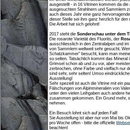
ausgestellt - in 16 Vitrinen kommen da die
ausgesuchten Strahlnern und Sammlern z
auch dieses Jahr eine ganz hervorragende 
dieser Stelle sei ihm ganz herzlich für den
Die Arbeit hat sich gelohnt!
2017 steht die
Sonderschau unter dem Tit
Die rosarote Varietät des Fluorits, der
Rosa
ausschliesslich in den Zentralalpen und i
von Sammlern weltweit sehr gesucht. Wenn
Schatzkammer" besucht, kann man meinen,
so selten. Tatsächlich kommt das Mineral 
Grimsel schon ab und zu vor, aber meistens
zerbrochen, ohne Farbe und vielfach nur de
sind sehr, sehr selten! Umso eindrücklicher
Ausstellung!
Sehr speziell ist auch die Vitrine mit ein p
Fälschungen von Alpinmineralien von Valent
unter den vielen Leihgaben auch andere h
zusammen gekommen. Ein Grund mehr, se
nehmen.
Ein Besuch lohnt sich auf jeden Fall!
Sie Ausstellung ist aber nur von Mai bis O
pro Woche offen - bitte die offizielle
Websei
beachten!