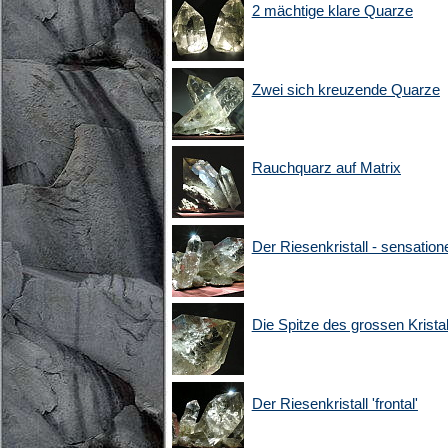
2 mächtige klare Quarze
Zwei sich kreuzende Quarze
Rauchquarz auf Matrix
Der Riesenkristall - sensatione
Die Spitze des grossen Krista
Der Riesenkristall 'frontal'