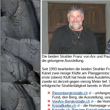
Die beiden Strahler Franz von Arx und Pau
die gelungene Ausstellung.
Seit 1993 bearbeiten die beiden Strahler F
Känel zwei riesige Klüfte am Planggenstoc
erste (obere) Kluft hat heute eine Ausdehn
zweite ist derzeit gegen vierzig Meter tief.
erfolgreiche Strahlertätigkeit bereits in Wort
Riesenbergkristalle.ch
- umfangre
Fund, den Berg, die Ausstellung, us
VonArx-Bergkristalle.ch
- die Hom
Kristallkeller.ch
- die Homepage v
Kristalle.ch: Riesiger Kristall geborg