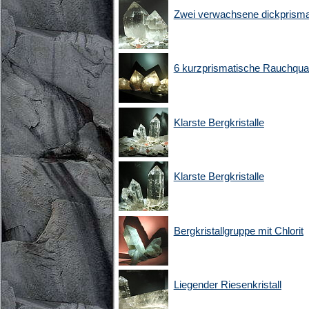
Zwei verwachsene dickprismat
6 kurzprismatische Rauchqua
Klarste Bergkristalle
Klarste Bergkristalle
Bergkristallgruppe mit Chlorit
Liegender Riesenkristall