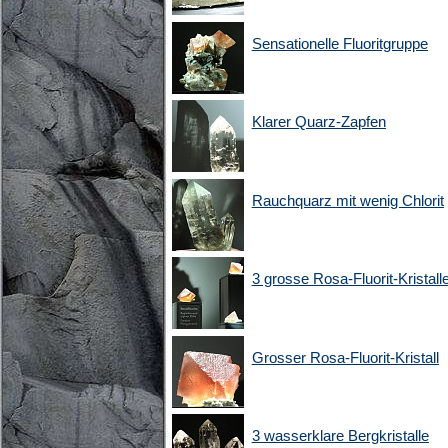
Sensationelle Fluoritgruppe
Klarer Quarz-Zapfen
Rauchquarz mit wenig Chlorit
3 grosse Rosa-Fluorit-Kristall
Grosser Rosa-Fluorit-Kristall
3 wasserklare Bergkristalle