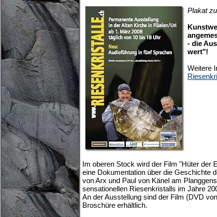
Plakat zu
Kunstwer
angemes
- die Aus
wert"!
Weitere I
Riesenkri
Im oberen Stock wird der Film "Hüter der Er
eine Dokumentation über die Geschichte de
von Arx und Paul von Känel am Planggens
sensationellen Riesenkristalls im Jahre 20
An der Ausstellung sind der Film (DVD vo
Broschüre erhältlich.