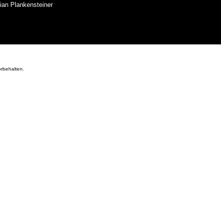
ian Plankensteiner
orbehalten.