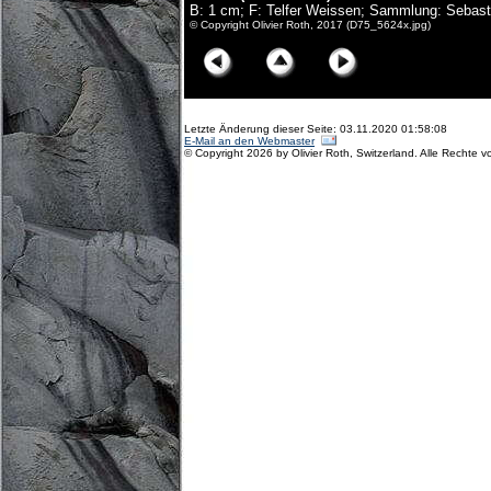
B: 1 cm; F: Telfer Weissen; Sammlung: Sebast
© Copyright Olivier Roth, 2017 (D75_5624x.jpg)
Letzte Änderung dieser Seite: 03.11.2020 01:58:08
E-Mail an den Webmaster
© Copyright 2026 by Olivier Roth, Switzerland. Alle Rechte v