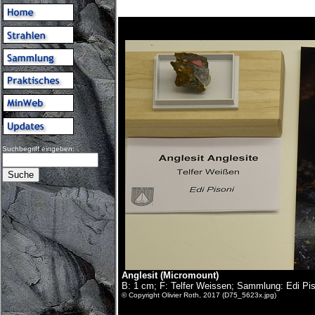
Suchbegriff eingeben:
Anglesit (Micromount)
B: 1 cm; F: Telfer Weissen; Sammlung: Edi Pis
© Copyright Olivier Roth, 2017 (D75_5623x.jpg)