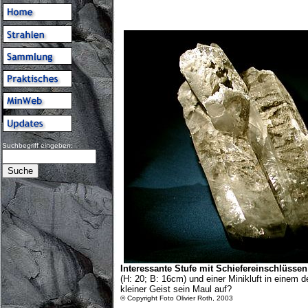
Suchbegriff eingeben:
Interessante Stufe mit Schiefereinschlüssen
(H: 20; B: 16cm) und einer Minikluft in einem d
kleiner Geist sein Maul auf?
© Copyright Foto Olivier Roth, 2003