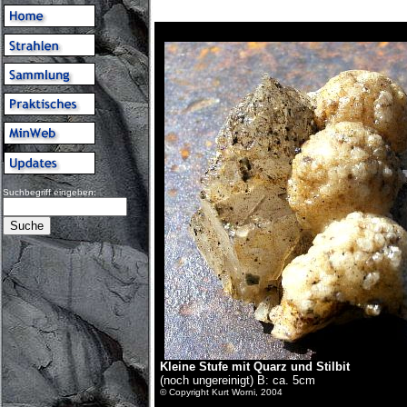
Suchbegriff eingeben:
Kleine Stufe mit Quarz und Stilbit
(noch ungereinigt) B: ca. 5cm
© Copyright Kurt Worni, 2004