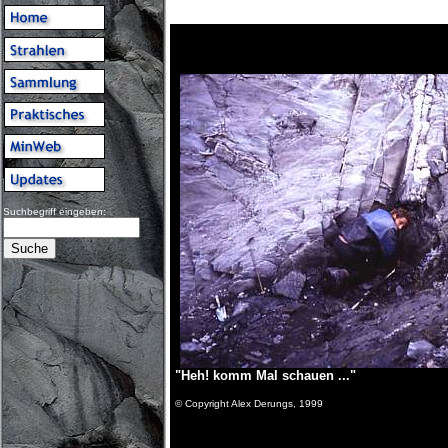
Suchbegriff eingeben:
"Heh! komm Mal schauen ..."
© Copyright Alex Derungs, 1999