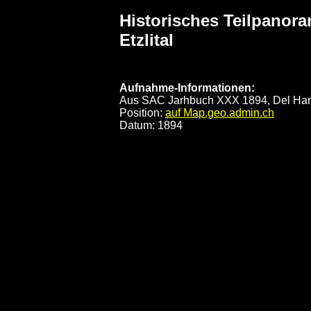
Historisches Teilpanora
Oberalpstock Teilpanorama
Etzlital
von Hans Büchi, Sect Uto, SAC
Aufnahme-Informationen:
Aus SAC Jarhbuch XXX 1894, Del Ha
Position:
auf Map.geo.admin.ch
Datum: 1894