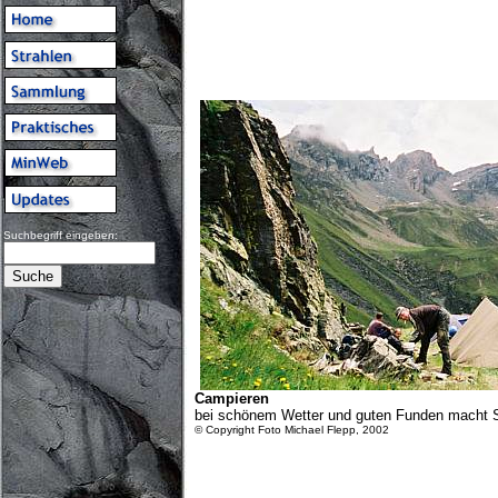
Suchbegriff eingeben:
Campieren
bei schönem Wetter und guten Funden macht 
© Copyright Foto Michael Flepp, 2002