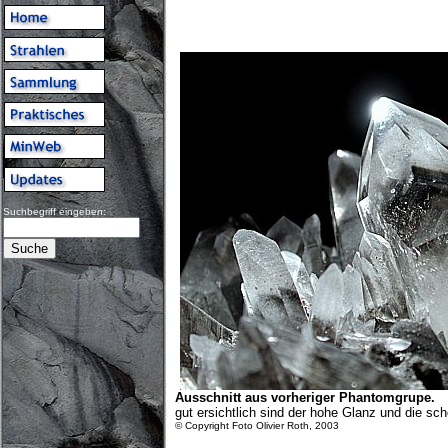
Suchbegriff eingeben:
Ausschnitt aus vorheriger Phantomgrupe.
gut ersichtlich sind der hohe Glanz und die s
© Copyright Foto Olivier Roth, 2003