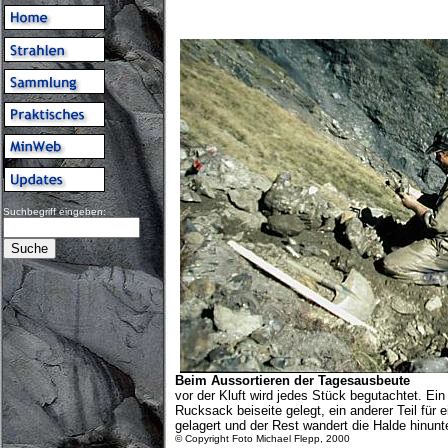
Suchbegriff eingeben:
Beim Aussortieren der Tagesausbeute
vor der Kluft wird jedes Stück begutachtet. Ein 
Rucksack beiseite gelegt, ein anderer Teil für 
gelagert und der Rest wandert die Halde hinunte
© Copyright Foto Michael Flepp, 2000