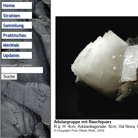
Suchbegriff eingeben:
Adulargruppe mit Rauchquarz
R.q: H: 4cm; Adulardiagonale: 8cm, Val Nova,
© Copyright Foto Olivier Roth, 2004