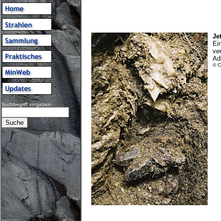
Je
Ei
ve
Ad
© C
Suchbegriff eingeben: