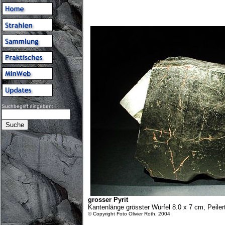
Suchbegriff eingeben:
grosser Pyrit
Kantenlänge grösster Würfel 8.0 x 7 cm, Peiler
© Copyright Foto Olivier Roth, 2004