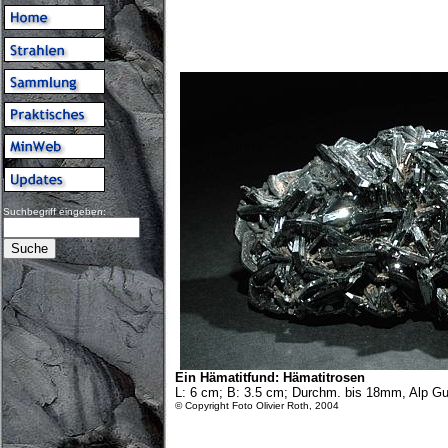
Suchbegriff eingeben:
Ein Hämatitfund:
Hämatitrosen
L: 6 cm; B: 3.5 cm; Durchm. bis 18mm, Alp Gu
© Copyright Foto Olivier Roth, 2004