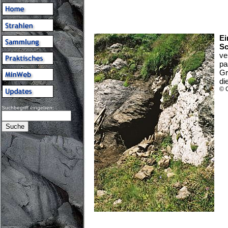
Ei
Sc
ve
pa
Gr
di
© 
Suchbegriff eingeben: