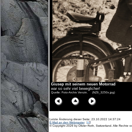
Giusep mit seinem neuen Motorrad
war so sehr viel beweglicher!
Quelle: Foto-Archiv Venzin. (NZ6_3250x.jpg)
Letzte Änderung dieser Seite: 23.10.2022 14:37:24
E-Mail an den Webmaster
© Copyright 2026 by Olivier Roth, Switzerland. Alle Rechte v