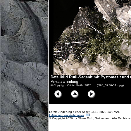
Detailbild Rutil-Sagenit mit Pystomesit un
Privatsammlung
© Copyright Olivier Roth, 2020. (NZ6_3736-51x.jpg)
Letzte Änderung dieser Seite: 23.10.2022 14:37:24
E-Mail an den Webmaster
© Copyright 2026 by Olivier Roth, Switzerland. Alle Rechte v