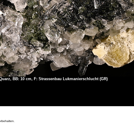
d Quarz, BB: 10 cm, F: Strassenbau Lukmanierschlucht (GR)
orbehalten.