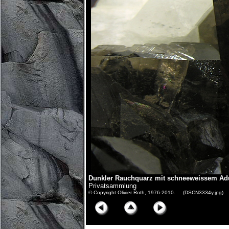
Dunkler Rauchquarz mit schneeweissem Adul
Privatsammlung
© Copyright Olivier Roth, 1976-2010. (DSCN3334y.jpg)