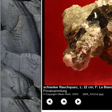
schlanker Rauchquarz, L: 22 cm; F: La Bian
Privatsammlung
© Copyright Olivier Roth, 2020. (NZ6_1412x2.jpg)