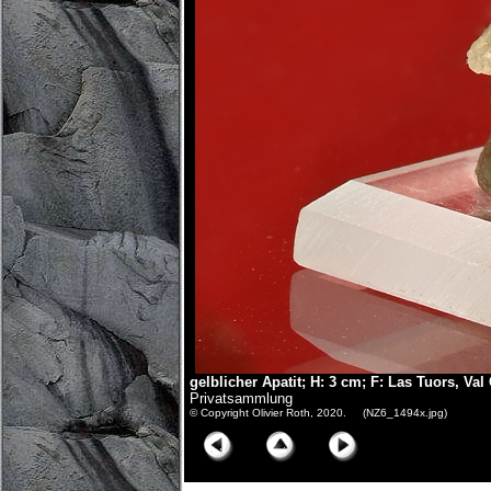
gelblicher Apatit; H: 3 cm; F: Las Tuors, Va
Privatsammlung
© Copyright Olivier Roth, 2020. (NZ6_1494x.jpg)