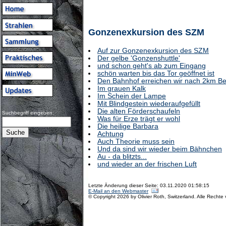
Gonzenexkursion des SZM
Auf zur Gonzenexkursion des SZM
Der gelbe 'Gonzenshuttle'
und schon geht's ab zum Eingang
schön warten bis das Tor geöffnet ist
Den Bahnhof erreichen wir nach 2km Be
Im grauen Kalk
Im Schein der Lampe
Mit Blindgestein wiederaufgefüllt
Die alten Förderschaufeln
Suchbegriff eingeben:
Was für Erze trägt er wohl
Die heilige Barbara
Achtung
Auch Theorie muss sein
Und da sind wir wieder beim Bähnchen
Au - da blitzts...
und wieder an der frischen Luft
Letzte Änderung dieser Seite: 03.11.2020 01:58:15
E-Mail an den Webmaster
© Copyright 2026 by Olivier Roth, Switzerland. Alle Rechte