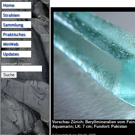
Suchbegriff eingeben:
Vorschau Zürich: Beryllmineralien vom Fein
Aquamarin; LK: 7 cm; Fundort: Pakistan
© Copyright Kuno Stöckli, 2009