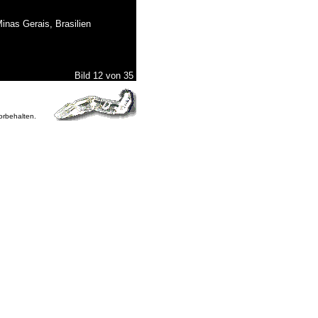
inas Gerais, Brasilien
Bild 12 von 35
vorbehalten.