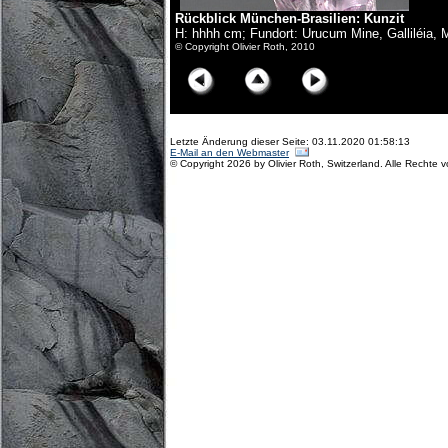
Rückblick München-Brasilien: Kunzit
H: hhhh cm; Fundort: Urucum Mine, Galliléia, M
© Copyright Olivier Roth, 2010
Letzte Änderung dieser Seite: 03.11.2020 01:58:13
E-Mail an den Webmaster
© Copyright 2026 by Olivier Roth, Switzerland. Alle Rechte 