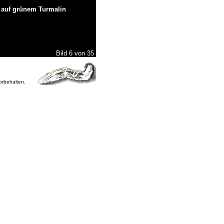
e auf grünem Turmalin
Bild 6 von 35
vorbehalten.