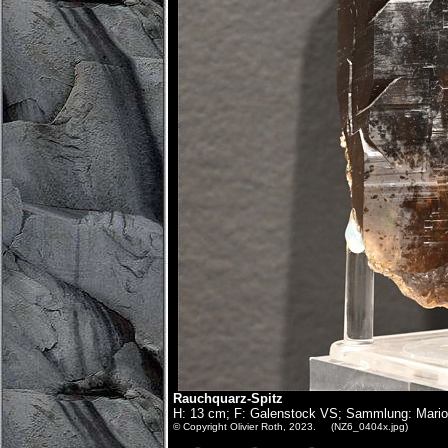
Rauchquarz-Spitz
H: 13 cm; F: Galenstock VS; Sammlung: Mario
© Copyright Olivier Roth, 2023. (NZ6_0404x.jpg)