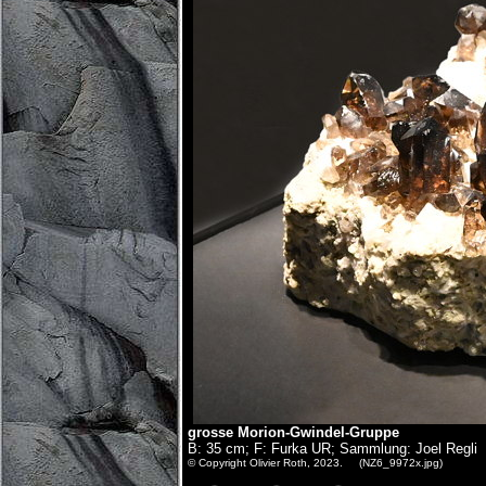
grosse Morion-Gwindel-Gruppe
B: 35 cm; F: Furka UR; Sammlung: Joel Regli
© Copyright Olivier Roth, 2023. (NZ6_9972x.jpg)