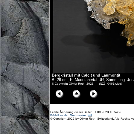
Bergkristall mit Calcit und Laumontit
B: 26 cm; F: Maderanertal UR; Sammlung: Jona
© Copyright Olivier Roth, 2023. (NZ6_0461x.jpg)
Letzte Änderung dieser Seite: 01.09.2023 13:54:28
E-Mail an den Webmaster
© Copyright 2026 by Olivier Roth, Switzerland. Alle Rechte v