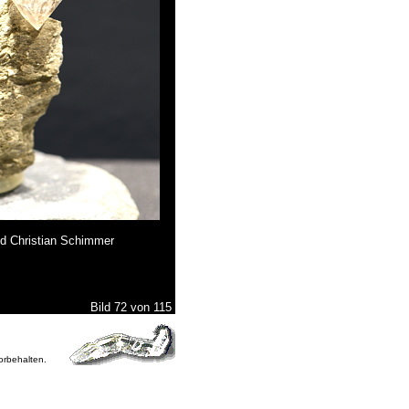
nd Christian Schimmer
Bild 72 von 115
vorbehalten.