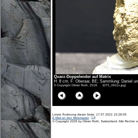
Quarz-Doppelender auf Matrix
H: 8 cm; F: Oberaar, BE; Sammlung: Daniel u
© Copyright Olivier Roth, 2018. (D75_0911x.jpg)
Letzte Änderung dieser Seite: 17.07.2021 15:28:05
E-Mail an den Webmaster
© Copyright 2026 by Olivier Roth, Switzerland. Alle Rechte 